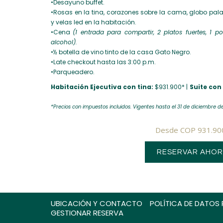
•Desayuno buffet.
•Rosas en la tina, corazones sobre la cama, globo pala
y velas led en la habitación.
•Cena
(1 entrada para compartir, 2 platos fuertes, 1 p
alcohol).
•½ botella de vino tinto de la casa Gato Negro.
•Late checkout hasta las 3:00 p.m.
•Parqueadero.
Habitación Ejecutiva con tina:
$931.900* |
Suite con 
*Precios con impuestos incluidos. Vigentes hasta el 31 de diciembre de
Desde
COP 931.90
RESERVAR AHO
UBICACIÓN Y CONTACTO
POLÍTICA DE DATOS
GESTIONAR RESERVA